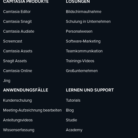
CAMTASIA PRODUKTE
LÖSUNGEN
Facebook
LinkedIn
YouTube
Camtasia Editor
Bildschirmaufnahme
Camtasia Snagit
Schulung in Unternehmen
folgen
folgen
folgen
Camtasia Audiate
Personalwesen
Screencast
Software-Marketing
Camtasia Assets
Teamkommunikation
Snagit Assets
Trainings-Videos
Camtasia Online
Großunternehmen
Jing
ANWENDUNGSFÄLLE
LERNEN UND SUPPORT
Kundenschulung
Tutorials
Meeting-Aufzeichnung bearbeiten
Blog
Anleitungsvideos
Studie
Wissenserfassung
Academy