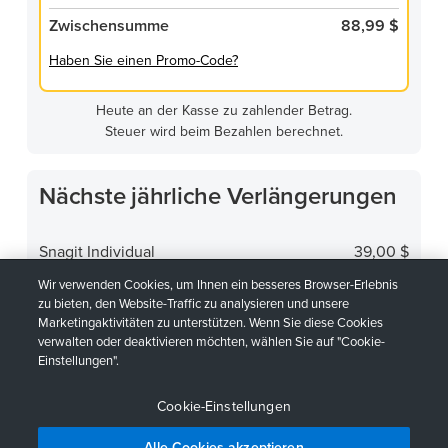
Zwischensumme
88,99 $
Haben Sie einen Promo-Code?
Heute an der Kasse zu zahlender Betrag.
Steuer wird beim Bezahlen berechnet.
Nächste jährliche Verlängerungen
Snagit Individual
39,00 $
Premium Snagit Assets
49,99 $
Wir verwenden Cookies, um Ihnen ein besseres Browser-Erlebnis
zu bieten, den Website-Traffic zu analysieren und unsere
Geschätzte Zwischensumme am
Marketingaktivitäten zu unterstützen. Wenn Sie diese Cookies
88,99 $
verwalten oder deaktivieren möchten, wählen Sie auf "Cookie-
07.08.2027
Einstellungen".
Steuer wird bei der nächsten Verlängerung berechnet.
Cookie-Einstellungen
Alle Cookies akzeptieren