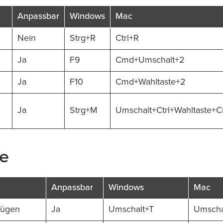
Anpassbar
Windows
Mac
Nein
Strg+R
Ctrl+R
Ja
F9
Cmd+Umschalt+2
Ja
F10
Cmd+Wahltaste+2
Ja
Strg+M
Umschalt+Ctrl+Wahltaste
te
Anpassbar
Windows
Mac
fügen
Ja
Umschalt+T
Umscha