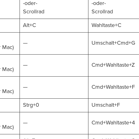
-oder-
-oder-
Scrollrad
Scrollrad
Alt+C
Wahltaste+C
—
Umschalt+Cmd+G
r Mac)
—
Cmd+Wahltaste+Z
r Mac)
—
Cmd+Wahltaste+F
r Mac)
Strg+0
Umschalt+F
—
Cmd+Wahltaste+4
r Mac)