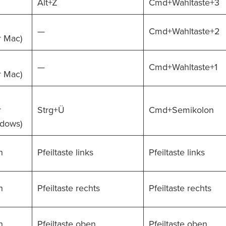
Alt+Z
Cmd+Wahltaste+3
—
Cmd+Wahltaste+2
r Mac)
—
Cmd+Wahltaste+1
r Mac)
r
Strg+Ü
Cmd+Semikolon
dows)
n
Pfeiltaste links
Pfeiltaste links
n
Pfeiltaste rechts
Pfeiltaste rechts
n
Pfeiltaste oben
Pfeiltaste oben