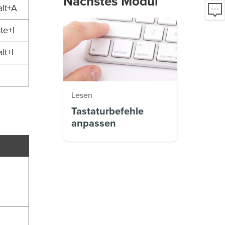
Nächstes Modul
lt+A
te+I
lt+I
Lesen
Tastaturbefehle
anpassen