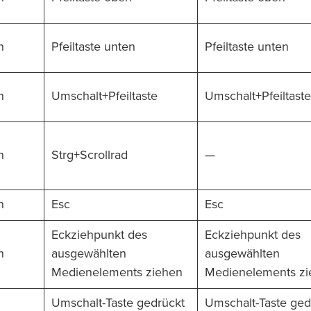
n
Pfeiltaste unten
Pfeiltaste unten
n
Umschalt+Pfeiltaste
Umschalt+Pfeiltaste
n
Strg+Scrollrad
—
n
Esc
Esc
Eckziehpunkt des
Eckziehpunkt des
n
ausgewählten
ausgewählten
Medienelements ziehen
Medienelements zi
Umschalt-Taste gedrückt
Umschalt-Taste ged