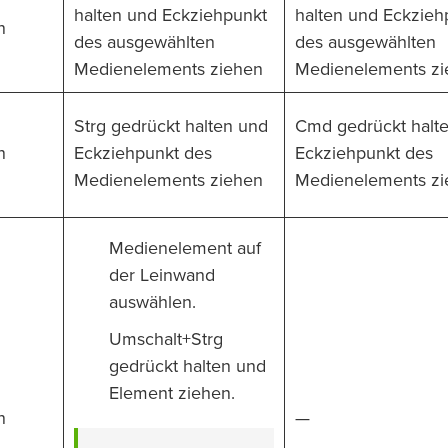
halten und Eckziehpunkt
halten und Eckzieh
n
des ausgewählten
des ausgewählten
Medienelements ziehen
Medienelements zi
Strg gedrückt halten und
Cmd gedrückt halt
n
Eckziehpunkt des
Eckziehpunkt des
Medienelements ziehen
Medienelements zi
Medienelement auf
der Leinwand
auswählen.
Umschalt+Strg
gedrückt halten und
Element ziehen.
n
—