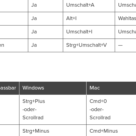
Ja
Umschalt+A
Umscha
Ja
Alt+I
Wahltas
Ja
Umschalt+I
Umscha
en
Ja
Strg+Umschalt+V
—
assbar
Windows
Mac
Strg+Plus
Cmd+0
-oder-
-oder-
Scrollrad
Scrollrad
Strg+Minus
Cmd+Minus