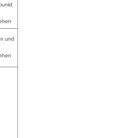
punkt
ehen
en und
ehen