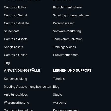
Facebook
LinkedIn
YouTube
Camtasia Editor
Bildschirmaufnahme
Camtasia Snagit
Schulung in Unternehmen
folgen
folgen
folgen
Camtasia Audiate
Personalwesen
Screencast
Software-Marketing
Camtasia Assets
Teamkommunikation
Snagit Assets
Trainings-Videos
Camtasia Online
Großunternehmen
Jing
ANWENDUNGSFÄLLE
LERNEN UND SUPPORT
Kundenschulung
Tutorials
Meeting-Aufzeichnung bearbeiten
Blog
Anleitungsvideos
Studie
Wissenserfassung
Academy
Technologieschulung
Kundenreferenzen