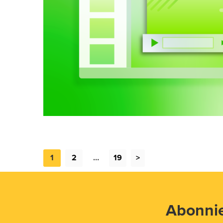
1
2
…
19
>
Abonnie