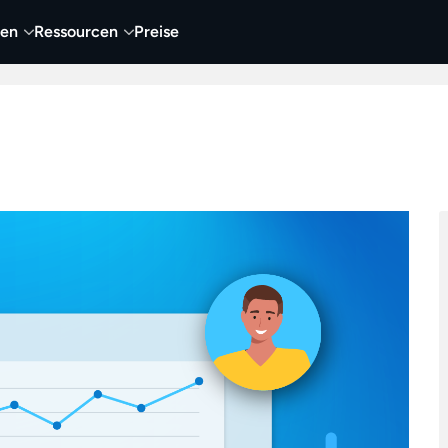
nen
Ressourcen
Preise
nehmen
Video
Visueller Content
Business