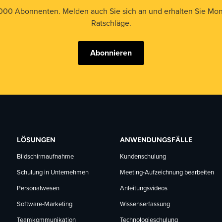
000 Abonnenten. Melden auch Sie sich an und erhalten Sie Mona
Ratschläge.
Abonnieren
LÖSUNGEN
ANWENDUNGSFÄLLE
Bildschirmaufnahme
Kundenschulung
Schulung in Unternehmen
Meeting-Aufzeichnung bearbeiten
Personalwesen
Anleitungsvideos
Software-Marketing
Wissenserfassung
Teamkommunikation
Technologieschulung