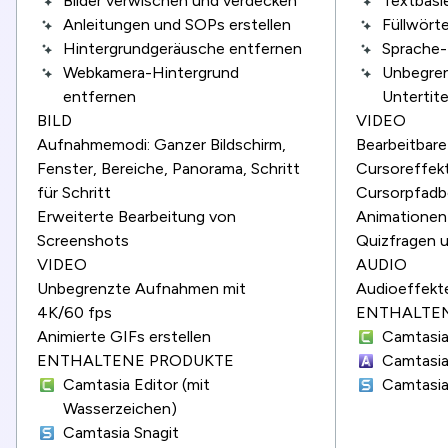
Bilder verwischen und verdecken
Textbasi
Anleitungen und SOPs erstellen
Füllwört
Hintergrundgeräusche entfernen
Sprache-
Webkamera-Hintergrund
Unbegre
entfernen
Untertit
BILD
VIDEO
Aufnahmemodi: Ganzer Bildschirm,
Bearbeitbar
Fenster, Bereiche, Panorama, Schritt
Cursoreffek
für Schritt
Cursorpfadb
Erweiterte Bearbeitung von
Animationen
Screenshots
Quizfragen
VIDEO
AUDIO
Unbegrenzte Aufnahmen mit
Audioeffekte
4K/60 fps
ENTHALTE
Animierte GIFs erstellen
Camtasia
ENTHALTENE PRODUKTE
Camtasia
Camtasia Editor (mit
Camtasia
Wasserzeichen)
Camtasia Snagit