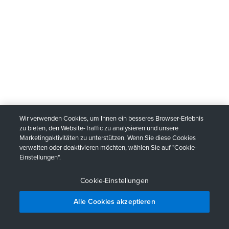
Wir verwenden Cookies, um Ihnen ein besseres Browser-Erlebnis
zu bieten, den Website-Traffic zu analysieren und unsere
Marketingaktivitäten zu unterstützen. Wenn Sie diese Cookies
verwalten oder deaktivieren möchten, wählen Sie auf "Cookie-
Einstellungen".
Cookie-Einstellungen
Alle Cookies akzeptieren
© 1995 - 2026, TechSmith Corporation.
Alle Rechte vorbehalten.