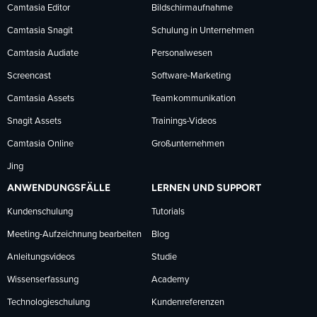
Facebook
LinkedIn
YouTube
Camtasia Editor
Bildschirmaufnahme
Camtasia Snagit
Schulung in Unternehmen
folgen
folgen
folgen
Camtasia Audiate
Personalwesen
Screencast
Software-Marketing
Camtasia Assets
Teamkommunikation
Snagit Assets
Trainings-Videos
Camtasia Online
Großunternehmen
Jing
ANWENDUNGSFÄLLE
LERNEN UND SUPPORT
Kundenschulung
Tutorials
Meeting-Aufzeichnung bearbeiten
Blog
Anleitungsvideos
Studie
Wissenserfassung
Academy
Technologieschulung
Kundenreferenzen