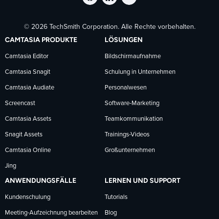
TechSmith
TechSmith
TechSmith
© 2026 TechSmith Corporation. Alle Rechte vorbehalten.
auf
auf
auf
CAMTASIA PRODUKTE
LÖSUNGEN
Facebook
LinkedIn
YouTube
Camtasia Editor
Bildschirmaufnahme
Camtasia Snagit
Schulung in Unternehmen
folgen
folgen
folgen
Camtasia Audiate
Personalwesen
Screencast
Software-Marketing
Camtasia Assets
Teamkommunikation
Snagit Assets
Trainings-Videos
Camtasia Online
Großunternehmen
Jing
ANWENDUNGSFÄLLE
LERNEN UND SUPPORT
Kundenschulung
Tutorials
Meeting-Aufzeichnung bearbeiten
Blog