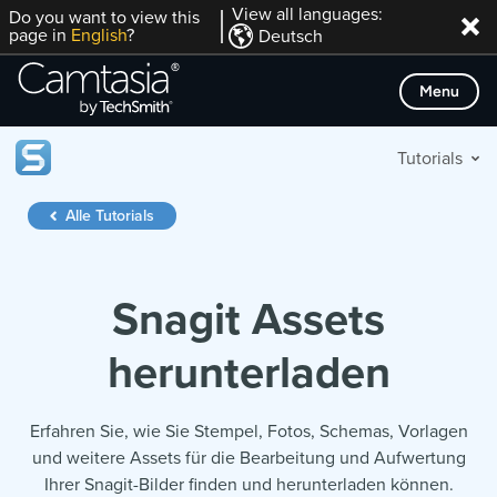
Direkt
View all languages:
Do you want to view this
page in
English
?
Deutsch
zum
Inhalt
Menu
Tutorials
Alle Tutorials
Snagit Assets
herunterladen
Erfahren Sie, wie Sie Stempel, Fotos, Schemas, Vorlagen
und weitere Assets für die Bearbeitung und Aufwertung
Ihrer Snagit-Bilder finden und herunterladen können.