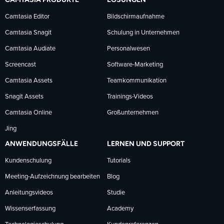
Facebook
LinkedIn
YouTube
Camtasia Editor
Bildschirmaufnahme
Camtasia Snagit
Schulung in Unternehmen
folgen
folgen
folgen
Camtasia Audiate
Personalwesen
Screencast
Software-Marketing
Camtasia Assets
Teamkommunikation
Snagit Assets
Trainings-Videos
Camtasia Online
Großunternehmen
Jing
ANWENDUNGSFÄLLE
LERNEN UND SUPPORT
Kundenschulung
Tutorials
Meeting-Aufzeichnung bearbeiten
Blog
Anleitungsvideos
Studie
Wissenserfassung
Academy