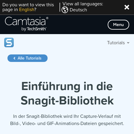
Direkt
View all languages:
Do you want to view this
page in
English
?
Deutsch
zum
Inhalt
Menu
Tutorials
Alle Tutorials
Einführung in die
Snagit-Bibliothek
In der Snagit-Bibliothek wird Ihr Capture-Verlauf mit
Bild-, Video- und GIF-Animations-Dateien gespeichert.