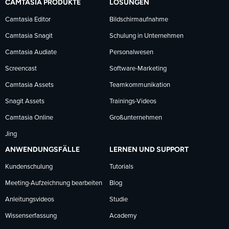
CAMTASIA PRODUKTE
LÖSUNGEN
Facebook
LinkedIn
YouTube
Camtasia Editor
Bildschirmaufnahme
Camtasia Snagit
Schulung in Unternehmen
folgen
folgen
folgen
Camtasia Audiate
Personalwesen
Screencast
Software-Marketing
Camtasia Assets
Teamkommunikation
Snagit Assets
Trainings-Videos
Camtasia Online
Großunternehmen
Jing
ANWENDUNGSFÄLLE
LERNEN UND SUPPORT
Kundenschulung
Tutorials
Meeting-Aufzeichnung bearbeiten
Blog
Anleitungsvideos
Studie
Wissenserfassung
Academy