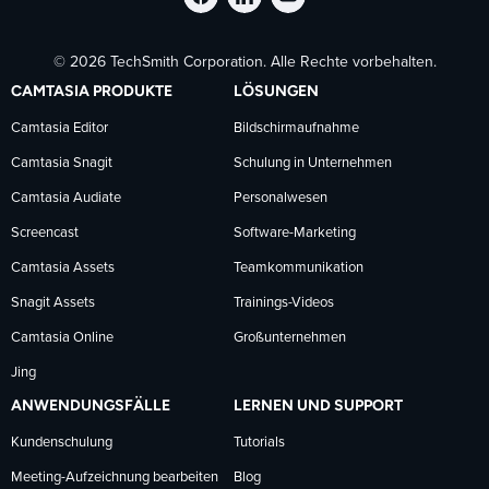
TechSmith
TechSmith
TechSmith
© 2026 TechSmith Corporation. Alle Rechte vorbehalten.
auf
auf
auf
CAMTASIA PRODUKTE
LÖSUNGEN
Facebook
LinkedIn
YouTube
Camtasia Editor
Bildschirmaufnahme
Camtasia Snagit
Schulung in Unternehmen
folgen
folgen
folgen
Camtasia Audiate
Personalwesen
Screencast
Software-Marketing
Camtasia Assets
Teamkommunikation
Snagit Assets
Trainings-Videos
Camtasia Online
Großunternehmen
Jing
ANWENDUNGSFÄLLE
LERNEN UND SUPPORT
Kundenschulung
Tutorials
Meeting-Aufzeichnung bearbeiten
Blog