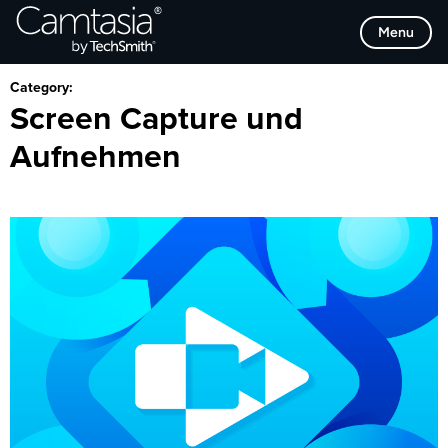
Direkt
Browse Categories
Menu
zum
Inhalt
Category:
Screen Capture und
Aufnehmen