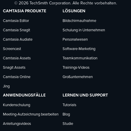
© 2026 TechSmith Corporation. Alle Rechte vorbehalten.
auf
auf
auf
CAMTASIA PRODUKTE
LÖSUNGEN
Facebook
LinkedIn
YouTube
Camtasia Editor
Bildschirmaufnahme
Camtasia Snagit
Schulung in Unternehmen
folgen
folgen
folgen
Camtasia Audiate
Personalwesen
Screencast
Software-Marketing
Camtasia Assets
Teamkommunikation
Snagit Assets
Trainings-Videos
Camtasia Online
Großunternehmen
Jing
ANWENDUNGSFÄLLE
LERNEN UND SUPPORT
Kundenschulung
Tutorials
Meeting-Aufzeichnung bearbeiten
Blog
Anleitungsvideos
Studie