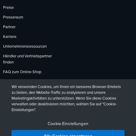
Preise
Presseraum
Partner
Karriere
Unternehmensressourcen
Händler und Vertriebspartner
finden
FAQ zum Online-Shop
Zahlungsmethoden
Wir verwenden Cookies, um Ihnen ein besseres Browser-Erlebnis
Rückgabebedingungen
zu bieten, den Website-Traffic zu analysieren und unsere
Marketingaktivitäten zu unterstützen. Wenn Sie diese Cookies
verwalten oder deaktivieren möchten, wählen Sie auf "Cookie-
Einstellungen".
Datenschutzrichtlinien
Barrierefreiheit
Kontakt
English
Deutsch
Français
Español
日本語
Português
Cookie-Einstellungen