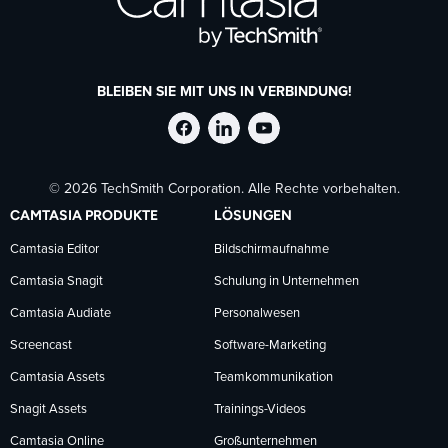
BLEIBEN SIE MIT UNS IN VERBINDUNG!
TechSmith
TechSmith
TechSmith
© 2026 TechSmith Corporation. Alle Rechte vorbehalten.
auf
auf
auf
CAMTASIA PRODUKTE
LÖSUNGEN
Facebook
LinkedIn
YouTube
Camtasia Editor
Bildschirmaufnahme
Camtasia Snagit
Schulung in Unternehmen
folgen
folgen
folgen
Camtasia Audiate
Personalwesen
Screencast
Software-Marketing
Camtasia Assets
Teamkommunikation
Snagit Assets
Trainings-Videos
Camtasia Online
Großunternehmen