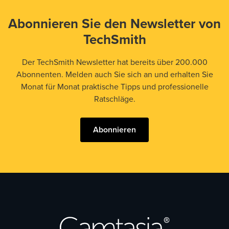
Abonnieren Sie den Newsletter von
TechSmith
Der TechSmith Newsletter hat bereits über 200.000
Abonnenten. Melden auch Sie sich an und erhalten Sie
Monat für Monat praktische Tipps und professionelle
Ratschläge.
Abonnieren