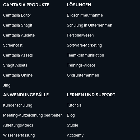
auf
auf
auf
CAMTASIA PRODUKTE
LÖSUNGEN
Facebook
LinkedIn
YouTube
Camtasia Editor
Bildschirmaufnahme
Camtasia Snagit
Schulung in Unternehmen
folgen
folgen
folgen
Camtasia Audiate
Personalwesen
Screencast
Software-Marketing
Camtasia Assets
Teamkommunikation
Snagit Assets
Trainings-Videos
Camtasia Online
Großunternehmen
Jing
ANWENDUNGSFÄLLE
LERNEN UND SUPPORT
Kundenschulung
Tutorials
Meeting-Aufzeichnung bearbeiten
Blog
Anleitungsvideos
Studie
Wissenserfassung
Academy