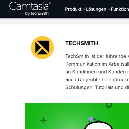
Direkt
Produkt
Lösungen
Funktio
zum
Neueste Artikel
Screen Capture und Auf
Inhalt
TECHSMITH
TechSmith ist der führende 
Kommunikation im Arbeitsall
an Kundinnen und Kunden ri
auch Ungeübte beeindruckend
Schulungen, Tutorials und d