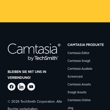
CAMTASIA PRODUKTE
Camtasia Editor
Camtasia Snagit
Camtasia Audiate
BLEIBEN SIE MIT UNS IN
Screencast
VERBINDUNG!
Camtasia Assets
TechSmith
TechSmith
TechSmith
Snagit Assets
Camtasia Online
© 2026 TechSmith Corporation. Alle
auf
auf
auf
Jing
Rechte vorbehalten.