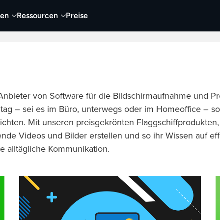
nen
Ressourcen
Preise
nehmen
Video
Visueller Content
Business
Anbieter von Software für die Bildschirmaufnahme und Pro
tag – sei es im Büro, unterwegs oder im Homeoffice – sowi
chten. Mit unseren preisgekrönten Flaggschiffprodukten,
e Videos und Bilder erstellen und so ihr Wissen auf effe
ie alltägliche Kommunikation.