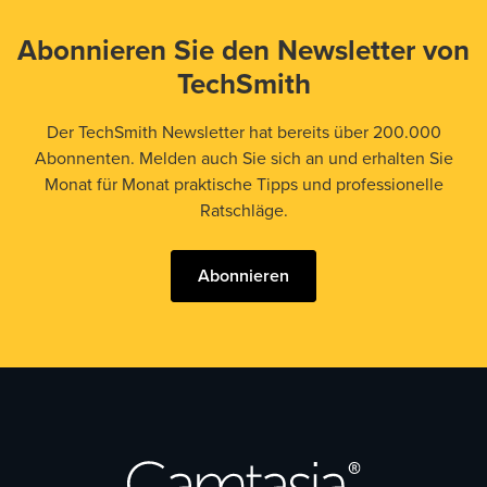
Abonnieren Sie den Newsletter von
TechSmith
Der TechSmith Newsletter hat bereits über 200.000
Abonnenten. Melden auch Sie sich an und erhalten Sie
Monat für Monat praktische Tipps und professionelle
Ratschläge.
Abonnieren