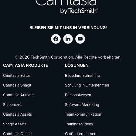
BLEIBEN SIE MIT UNS IN VERBINDUNG!
TechSmith
TechSmith
TechSmith
© 2026 TechSmith Corporation. Alle Rechte vorbehalten.
auf
auf
auf
CAMTASIA PRODUKTE
LÖSUNGEN
Facebook
LinkedIn
YouTube
Camtasia Editor
Bildschirmaufnahme
Camtasia Snagit
Schulung in Unternehmen
folgen
folgen
folgen
Camtasia Audiate
Personalwesen
Screencast
Software-Marketing
Camtasia Assets
Teamkommunikation
Snagit Assets
Trainings-Videos
Camtasia Online
Großunternehmen