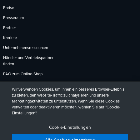
Preise
Presseraum
Partner
Karriere
Unternehmensressourcen
Händler und Vertriebspartner
finden
FAQ zum Online-Shop
Zahlungsmethoden
Wir verwenden Cookies, um Ihnen ein besseres Browser-Erlebnis
Rückgabebedingungen
zu bieten, den Website-Traffic zu analysieren und unsere
Marketingaktivitäten zu unterstützen. Wenn Sie diese Cookies
verwalten oder deaktivieren möchten, wählen Sie auf "Cookie-
Einstellungen".
Datenschutzrichtlinien
Barrierefreiheit
Kontakt
English
Deutsch
Français
Español
日本語
Português
Cookie-Einstellungen