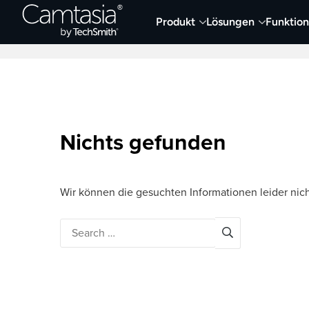
Direkt
Produkt
Lösungen
Funktio
zum
Neueste Artikel
Screen Capture und Auf
Inhalt
Nichts gefunden
Wir können die gesuchten Informationen leider nich
Search
for: