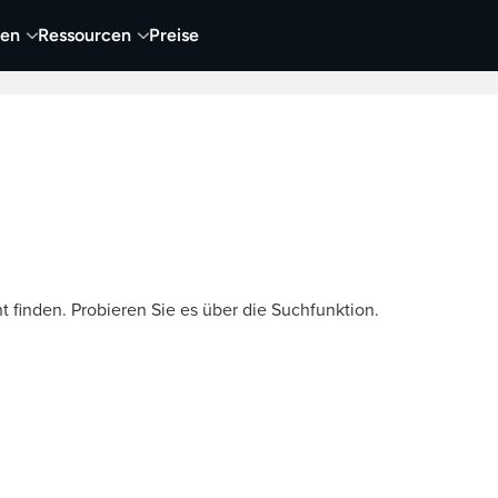
nen
Ressourcen
Preise
nehmen
Video
Visueller Content
Business
t finden. Probieren Sie es über die Suchfunktion.