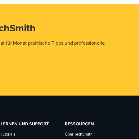
echSmith
t für Monat praktische Tipps und professionelle
LERNEN UND SUPPORT
RESSOURCEN
Tutorials
Über TechSmith