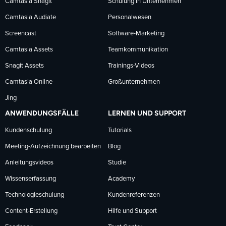
Camtasia Snagit
Schulung in Unternehmen
folgen
folgen
folgen
Camtasia Audiate
Personalwesen
Screencast
Software-Marketing
Camtasia Assets
Teamkommunikation
Snagit Assets
Trainings-Videos
Camtasia Online
Großunternehmen
Jing
ANWENDUNGSFÄLLE
LERNEN UND SUPPORT
Kundenschulung
Tutorials
Meeting-Aufzeichnung bearbeiten
Blog
Anleitungsvideos
Studie
Wissenserfassung
Academy
Technologieschulung
Kundenreferenzen
Content-Erstellung
Hilfe und Support