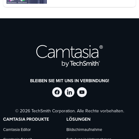
BLEIBEN SIE MIT UNS IN VERBINDUNG!
TechSmith
TechSmith
TechSmith
© 2026 TechSmith Corporation. Alle Rechte vorbehalten.
auf
auf
auf
CAMTASIA PRODUKTE
LÖSUNGEN
Facebook
LinkedIn
YouTube
Camtasia Editor
Bildschirmaufnahme