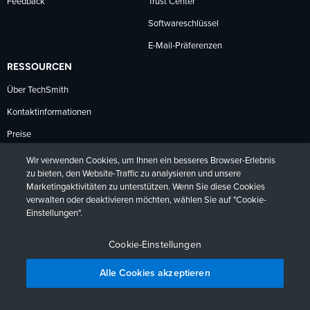
Feedback
Trust Center
Softwareschlüssel
E-Mail-Präferenzen
RESSOURCEN
Über TechSmith
Kontaktinformationen
Preise
Presseraum
Wir verwenden Cookies, um Ihnen ein besseres Browser-Erlebnis
zu bieten, den Website-Traffic zu analysieren und unsere
Partner
Marketingaktivitäten zu unterstützen. Wenn Sie diese Cookies
verwalten oder deaktivieren möchten, wählen Sie auf "Cookie-
Karriere
Einstellungen".
Unternehmensressourcen
Cookie-Einstellungen
Händler und Vertriebspartner
finden
Alle Cookies akzeptieren
FAQ zum Online-Shop
Gratis Test
Jetzt kaufen
Zahlungsmethoden