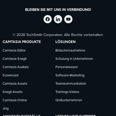
BLEIBEN SIE MIT UNS IN VERBINDUNG!
TechSmith
TechSmith
TechSmith
© 2026 TechSmith Corporation. Alle Rechte vorbehalten.
auf
auf
auf
CAMTASIA PRODUKTE
LÖSUNGEN
Facebook
LinkedIn
YouTube
Camtasia Editor
Bildschirmaufnahme
Camtasia Snagit
Schulung in Unternehmen
folgen
folgen
folgen
Camtasia Audiate
Personalwesen
Screencast
Software-Marketing
Camtasia Assets
Teamkommunikation
Snagit Assets
Trainings-Videos
Camtasia Online
Großunternehmen
Jing