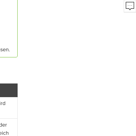
sen.
ird
der
eich