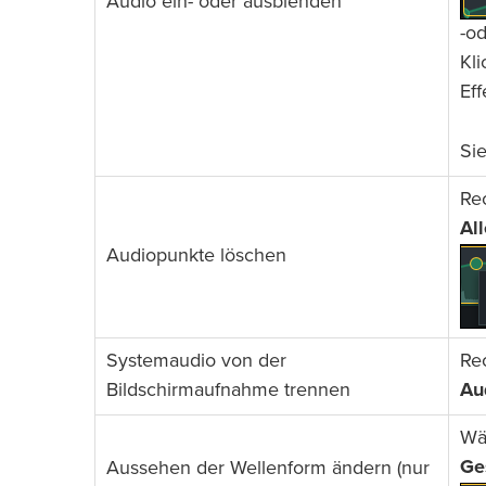
Audio ein- oder ausblenden
-od
Kl
Ef
Si
Re
Al
Audiopunkte löschen
Systemaudio von der
Re
Bildschirmaufnahme trennen
Au
Wä
Ge
Aussehen der Wellenform ändern (nur