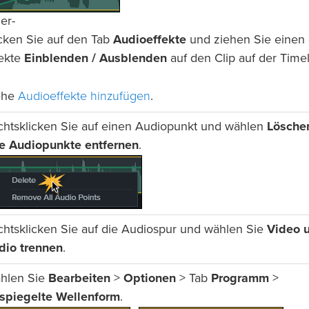
er-
icken Sie auf den Tab
Audioeffekte
und ziehen Sie einen 
fekte
Einblenden / Ausblenden
auf den Clip auf der Timel
Audioeffekte hinzufügen
ehe
.
chtsklicken Sie auf einen Audiopunkt und wählen
Lösche
le Audiopunkte entfernen
.
chtsklicken Sie auf die Audiospur und wählen Sie
Video 
dio trennen
.
hlen Sie
Bearbeiten
>
Optionen
> Tab
Programm
>
spiegelte Wellenform
.