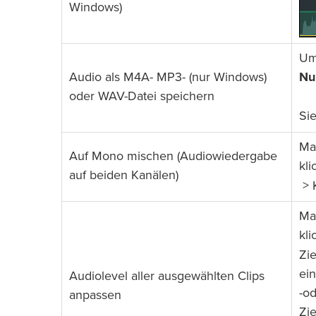
Windows)
Um
Audio als M4A- MP3- (nur Windows)
Nu
oder WAV-Datei speichern
Si
Ma
Auf Mono mischen (Audiowiedergabe
kli
auf beiden Kanälen)
> 
Ma
kli
Zi
ein
Audiolevel aller ausgewählten Clips
-od
anpassen
Zi