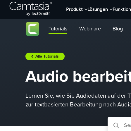
Direkt
Produkt
Lösungen
Funktio
zum
Inhalt
Tutorials
Webinare
Blog
Alle Tutorials
Audio bearbei
Lernen Sie, wie Sie Audiodaten auf der 
zur textbasierten Bearbeitung nach Audi