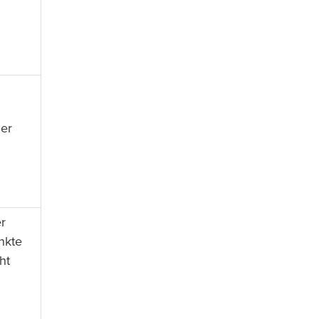
der
r
nkte
ht