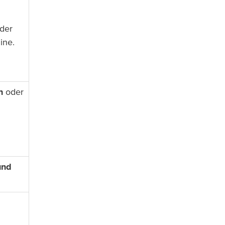
der
ine.
n
oder
und