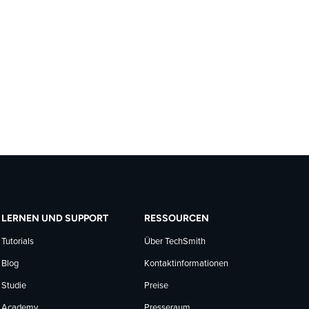
LERNEN UND SUPPORT
RESSOURCEN
Tutorials
Über TechSmith
Blog
Kontaktinformationen
Studie
Preise
Academy
Presseraum