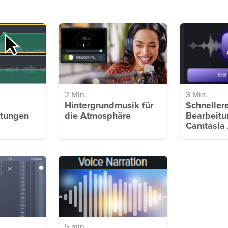
2 Min.
3 Min.
Hintergrundmusik für
Schneller
itungen
die Atmosphäre
Bearbeitu
Camtasia 
5 min.