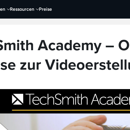
nen
Ressourcen
Preise
nehmen
Video
Visueller Content
Business
Smith Academy – On
se zur Videoerstel