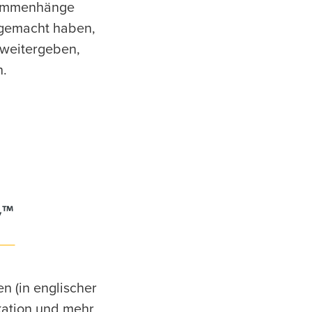
usammenhänge
 gemacht haben,
s weitergeben,
n.
n (in englischer
kation und mehr