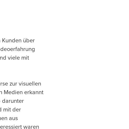
on Kunden über
Videoerfahrung
nd viele mit
rse zur visuellen
en Medien erkannt
 darunter
d mit der
hen aus
teressiert waren