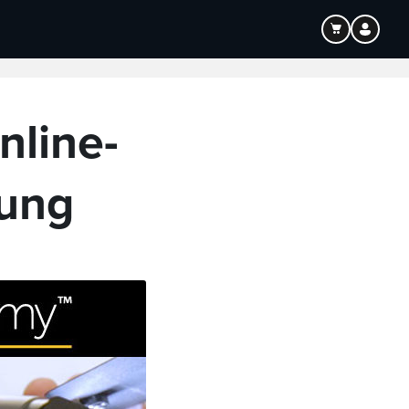
Bildung
Audio
line-
lung