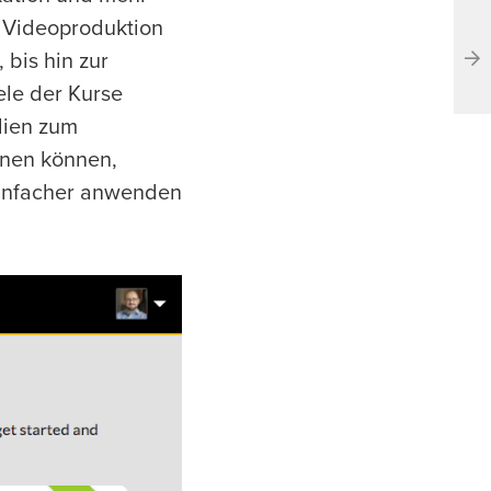
r Videoproduktion
 bis hin zur
le der Kurse
lien zum
ernen können,
 einfacher anwenden