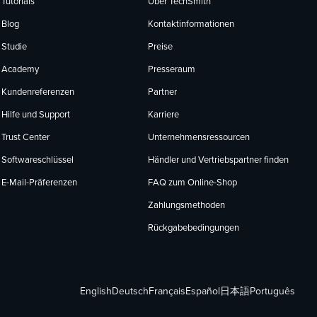
Tutorials
Über TechSmith
Blog
Kontaktinformationen
Studie
Preise
Academy
Presseraum
Kundenreferenzen
Partner
Hilfe und Support
Karriere
Trust Center
Unternehmensressourcen
Softwareschlüssel
Händler und Vertriebspartner finden
E-Mail-Präferenzen
FAQ zum Online-Shop
Zahlungsmethoden
Rückgabebedingungen
English
Deutsch
Français
Español
日本語
Português