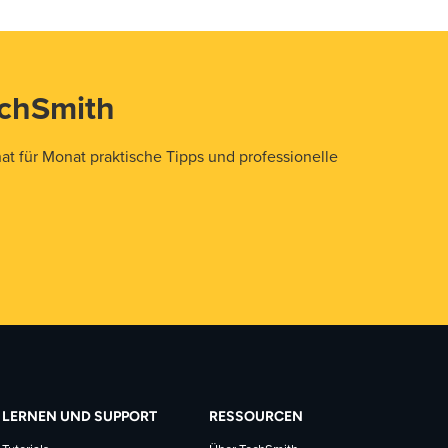
echSmith
t für Monat praktische Tipps und professionelle
LERNEN UND SUPPORT
RESSOURCEN