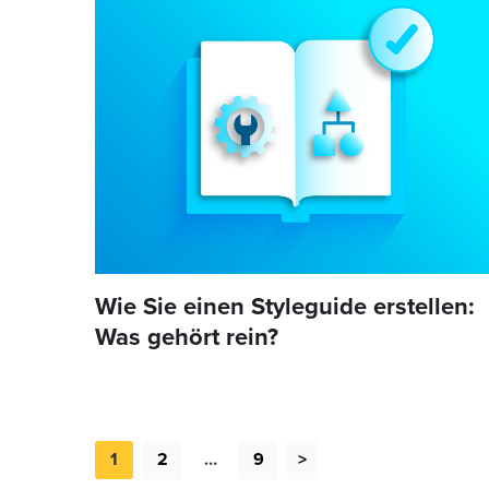
Wie Sie einen Styleguide erstellen:
Was gehört rein?
1
2
…
9
>