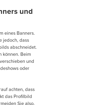
anners und
orm eines Banners.
e jedoch, dass
bilds abschneidet.
en können. Beim
 verschieben und
Slideshows oder
rauf achten, dass
t das Profilbild
ermeiden Sie also,