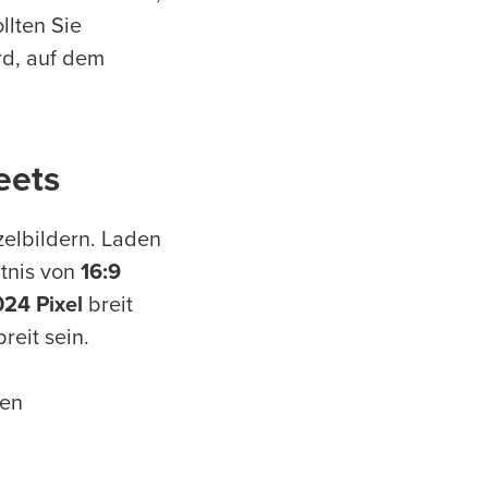
llten Sie
rd, auf dem
eets
zelbildern. Laden
ltnis von
16:9
024 Pixel
breit
reit sein.
nen