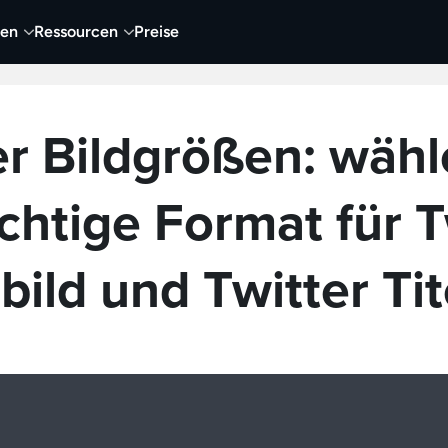
nen
Ressourcen
Preise
nehmen
Video
Visueller Content
Business
er Bildgrößen: wähl
ichtige Format für T
lbild und Twitter Tit