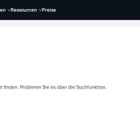
nen
Ressourcen
Preise
nehmen
Video
Visueller Content
Business
t finden. Probieren Sie es über die Suchfunktion.