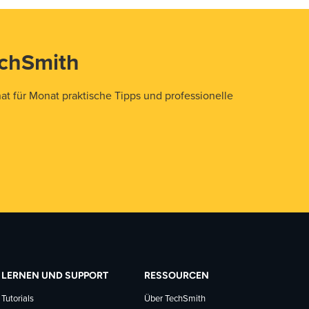
echSmith
t für Monat praktische Tipps und professionelle
LERNEN UND SUPPORT
RESSOURCEN
Tutorials
Über TechSmith