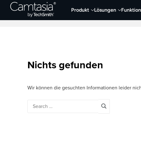
Direkt
Produkt
Lösungen
Funktio
zum
Neueste Artikel
Screen Capture und Auf
Inhalt
Nichts gefunden
Wir können die gesuchten Informationen leider nich
Search
for: