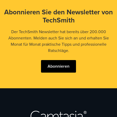
Abonnieren Sie den Newsletter von
TechSmith
Der TechSmith Newsletter hat bereits über 200.000
Abonnenten. Melden auch Sie sich an und erhalten Sie
Monat für Monat praktische Tipps und professionelle
Ratschläge.
Abonnieren