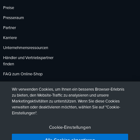
Preise
Presseraum
Partner
Karriere
Unternehmensressourcen
Händler und Vertriebspartner
finden
FAQ zum Online-Shop
Zahlungsmethoden
Wir verwenden Cookies, um Ihnen ein besseres Browser-Erlebnis
Rückgabebedingungen
zu bieten, den Website-Traffic zu analysieren und unsere
Marketingaktivitäten zu unterstützen. Wenn Sie diese Cookies
verwalten oder deaktivieren möchten, wählen Sie auf "Cookie-
Einstellungen".
Datenschutzrichtlinien
Barrierefreiheit
Kontakt
English
Deutsch
Français
Español
日本語
Português
Cookie-Einstellungen