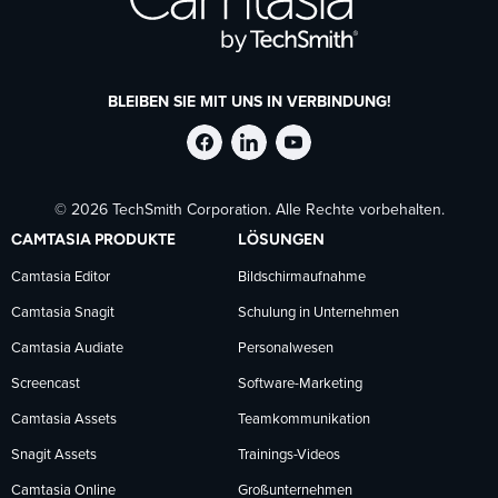
BLEIBEN SIE MIT UNS IN VERBINDUNG!
TechSmith
TechSmith
TechSmith
© 2026 TechSmith Corporation. Alle Rechte vorbehalten.
auf
auf
auf
CAMTASIA PRODUKTE
LÖSUNGEN
Facebook
LinkedIn
YouTube
Camtasia Editor
Bildschirmaufnahme
Camtasia Snagit
Schulung in Unternehmen
folgen
folgen
folgen
Camtasia Audiate
Personalwesen
Screencast
Software-Marketing
Camtasia Assets
Teamkommunikation
Snagit Assets
Trainings-Videos
Camtasia Online
Großunternehmen