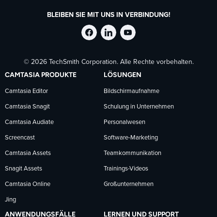
BLEIBEN SIE MIT UNS IN VERBINDUNG!
TechSmith
TechSmith
TechSmith
© 2026 TechSmith Corporation. Alle Rechte vorbehalten.
auf
auf
auf
CAMTASIA PRODUKTE
LÖSUNGEN
Facebook
LinkedIn
YouTube
Camtasia Editor
Bildschirmaufnahme
Camtasia Snagit
Schulung in Unternehmen
folgen
folgen
folgen
Camtasia Audiate
Personalwesen
Screencast
Software-Marketing
Camtasia Assets
Teamkommunikation
Snagit Assets
Trainings-Videos
Camtasia Online
Großunternehmen
Jing
ANWENDUNGSFÄLLE
LERNEN UND SUPPORT