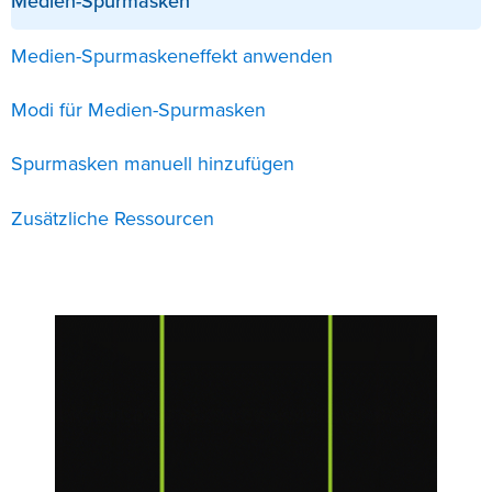
Medien-Spurmasken
Medien-Spurmaskeneffekt anwenden
Modi für Medien-Spurmasken
Spurmasken manuell hinzufügen
Zusätzliche Ressourcen