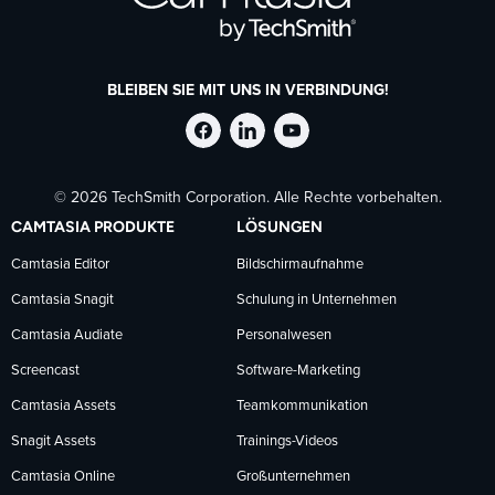
BLEIBEN SIE MIT UNS IN VERBINDUNG!
TechSmith
TechSmith
TechSmith
© 2026 TechSmith Corporation. Alle Rechte vorbehalten.
auf
auf
auf
CAMTASIA PRODUKTE
LÖSUNGEN
Facebook
LinkedIn
YouTube
Camtasia Editor
Bildschirmaufnahme
Camtasia Snagit
Schulung in Unternehmen
folgen
folgen
folgen
Camtasia Audiate
Personalwesen
Screencast
Software-Marketing
Camtasia Assets
Teamkommunikation
Snagit Assets
Trainings-Videos
Camtasia Online
Großunternehmen