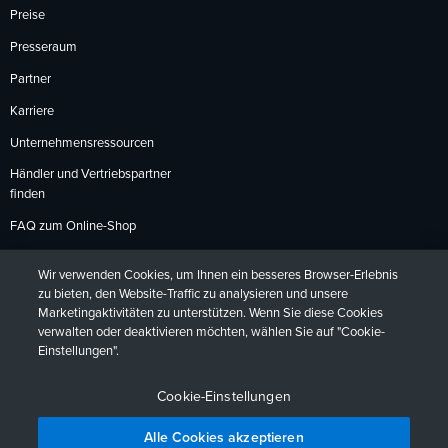
Preise
Presseraum
Partner
Karriere
Unternehmensressourcen
Händler und Vertriebspartner
finden
FAQ zum Online-Shop
Zahlungsmethoden
Wir verwenden Cookies, um Ihnen ein besseres Browser-Erlebnis
Rückgabebedingungen
zu bieten, den Website-Traffic zu analysieren und unsere
Marketingaktivitäten zu unterstützen. Wenn Sie diese Cookies
verwalten oder deaktivieren möchten, wählen Sie auf "Cookie-
Einstellungen".
Datenschutzrichtlinien
Barrierefreiheit
Kontakt
English
Deutsch
Français
Español
日本語
Português
Cookie-Einstellungen
Alle Cookies akzeptieren