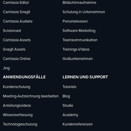
Facebook
LinkedIn
YouTube
Camtasia Editor
Bildschirmaufnahme
Camtasia Snagit
Schulung in Unternehmen
folgen
folgen
folgen
Camtasia Audiate
Personalwesen
Screencast
Software-Marketing
Camtasia Assets
Teamkommunikation
Snagit Assets
Trainings-Videos
Camtasia Online
Großunternehmen
Jing
ANWENDUNGSFÄLLE
LERNEN UND SUPPORT
Kundenschulung
Tutorials
Meeting-Aufzeichnung bearbeiten
Blog
Anleitungsvideos
Studie
Wissenserfassung
Academy
Technologieschulung
Kundenreferenzen