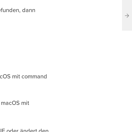
efunden, dann
 macOS mit command
n macOS mit
GIF oder ändert den