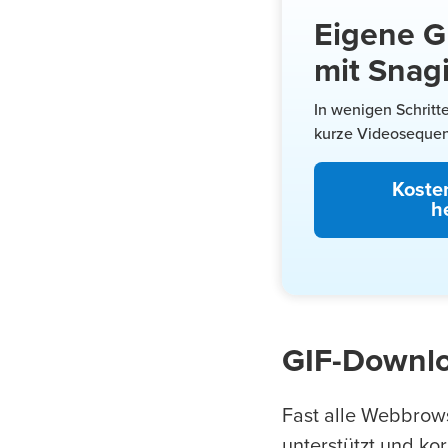
Eigene G
mit Snagi
In wenigen Schritt
kurze Videosequenz
Koste
h
GIF-Downl
Fast alle Webbrow
unterstützt und kor