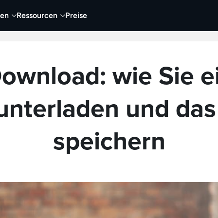
nen
Ressourcen
Preise
nehmen
Video
Visueller Content
Business
ownload: wie Sie e
unterladen und das
speichern