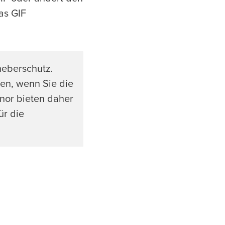
as GIF
heberschutz.
en, wenn Sie die
nor bieten daher
ür die