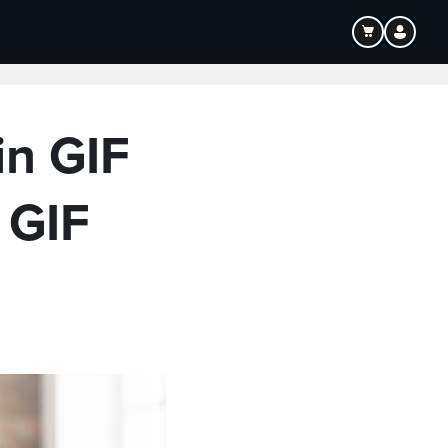
Bildung
Audio
in GIF
 GIF