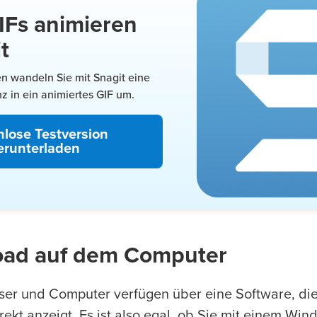
IFs animieren
t
en wandeln Sie mit Snagit eine
 in ein animiertes GIF um.
nlose Testversion
erunterladen
oad auf dem Computer
ser und Computer verfügen über eine Software, di
rekt anzeigt. Es ist also egal, ob Sie mit einem Wi