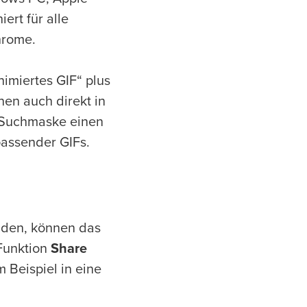
ert für alle
hrome.
nimiertes GIF“ plus
en auch direkt in
 Suchmaske einen
passender GIFs.
nden, können das
Funktion
Share
 Beispiel in eine