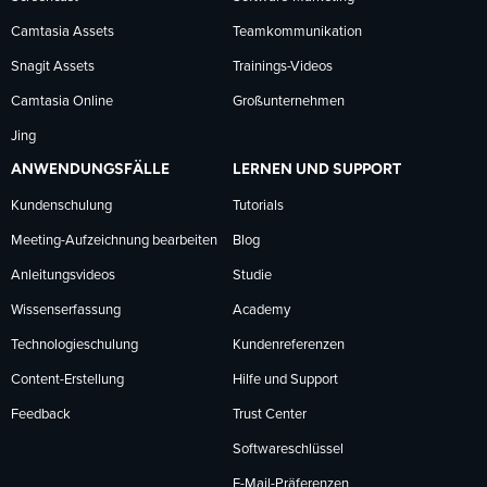
Camtasia Assets
Teamkommunikation
Snagit Assets
Trainings-Videos
Camtasia Online
Großunternehmen
Jing
ANWENDUNGSFÄLLE
LERNEN UND SUPPORT
Kundenschulung
Tutorials
Meeting-Aufzeichnung bearbeiten
Blog
Anleitungsvideos
Studie
Wissenserfassung
Academy
Technologieschulung
Kundenreferenzen
Content-Erstellung
Hilfe und Support
Feedback
Trust Center
Softwareschlüssel
E-Mail-Präferenzen