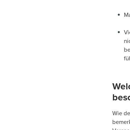
Ma
Vi
ni
be
fü
Wel
bes
Wie de
bemerk