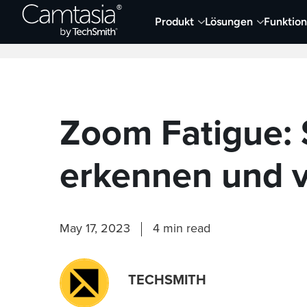
Direkt
Produkt
Lösungen
Funktio
zum
Neueste Artikel
Screen Capture und Auf
Inhalt
Zoom Fatigue:
erkennen und 
May 17, 2023
4 min read
TECHSMITH