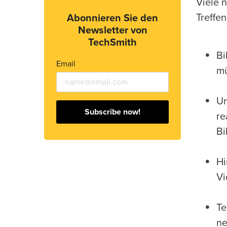
Viele 
Treffen
Abonnieren Sie den
Newsletter von
TechSmith
Bi
Email
mü
Un
Subscribe now!
re
Bi
Hi
Vi
Te
ne