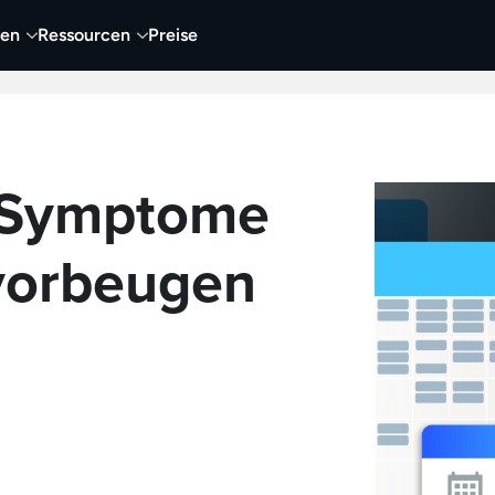
nen
Ressourcen
Preise
nehmen
Video
Visueller Content
Business
 Symptome
vorbeugen