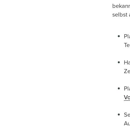
bekann
selbst
Pl
Te
Ha
Ze
Pl
Vo
Se
Au