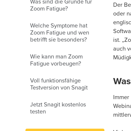
Was sind die Gründe für
Der Be
Zoom Fatigue?
oder n
englis
Welche Symptome hat
Softwa
Zoom Fatigue und wen
betrifft sie besonders?
ist. „
auch v
Wie kann man Zoom
Müdigk
Fatigue vorbeugen?
Was
Voll funktionsfähige
Testversion von Snagit
Immer 
Jetzt Snagit kostenlos
Webina
testen
mittler