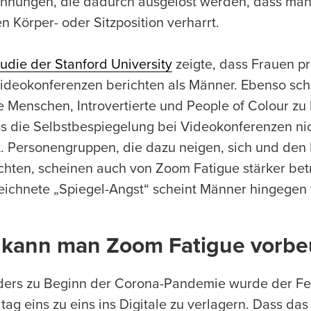
nnungen, die dadurch ausgelöst werden, dass man 
n Körper- oder Sitzposition verharrt.
udie der Stanford University
zeigte, dass Frauen p
ideokonferenzen berichten als Männer. Ebenso sche
e Menschen, Introvertierte und People of Colour zu
ass die Selbstbespiegelung bei Videokonferenzen ni
t. Personengruppen, die dazu neigen, sich und den 
hten, scheinen auch von Zoom Fatigue stärker betr
eichnete „Spiegel-Angst“ scheint Männer hingegen 
 kann man Zoom Fatigue vorb
ers zu Beginn der Corona-Pandemie wurde der F
tag eins zu eins ins Digitale zu verlagern. Dass das n