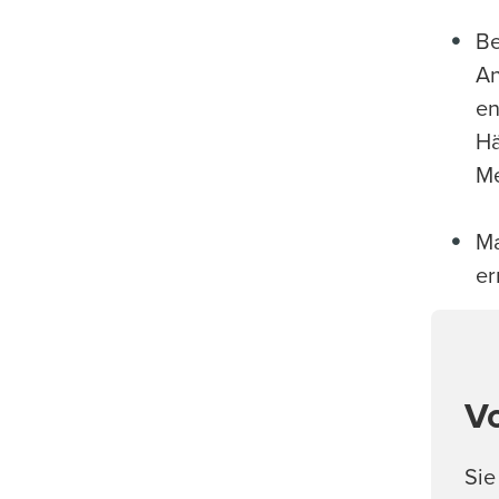
Be
An
en
Hä
Me
Ma
er
Vo
Sie