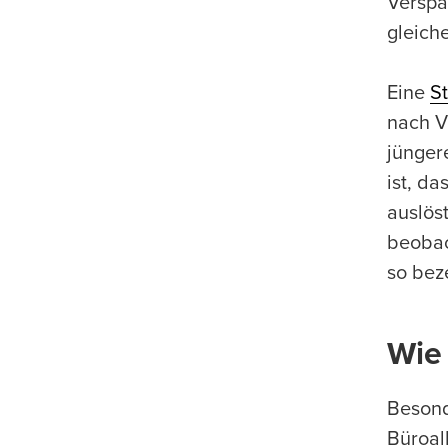
Verspa
gleiche
Eine
St
nach V
jünger
ist, d
auslös
beobac
so bez
Wie
Besond
Büroall