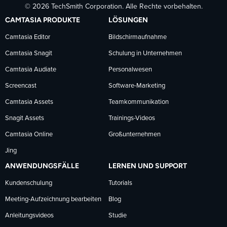
© 2026 TechSmith Corporation. Alle Rechte vorbehalten.
auf
auf
auf
CAMTASIA PRODUKTE
LÖSUNGEN
Facebook
LinkedIn
YouTube
Camtasia Editor
Bildschirmaufnahme
Camtasia Snagit
Schulung in Unternehmen
folgen
folgen
folgen
Camtasia Audiate
Personalwesen
Screencast
Software-Marketing
Camtasia Assets
Teamkommunikation
Snagit Assets
Trainings-Videos
Camtasia Online
Großunternehmen
Jing
ANWENDUNGSFÄLLE
LERNEN UND SUPPORT
Kundenschulung
Tutorials
Meeting-Aufzeichnung bearbeiten
Blog
Anleitungsvideos
Studie