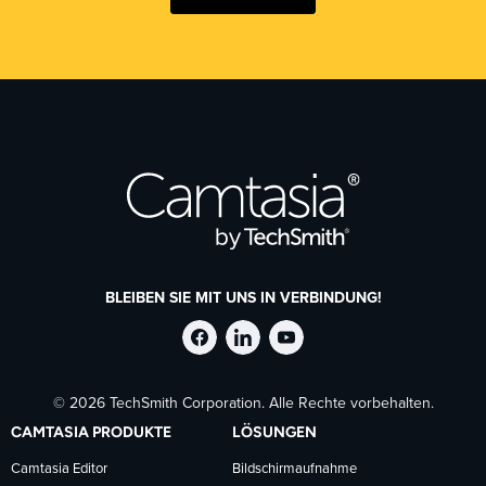
BLEIBEN SIE MIT UNS IN VERBINDUNG!
TechSmith
TechSmith
TechSmith
© 2026 TechSmith Corporation. Alle Rechte vorbehalten.
auf
auf
auf
CAMTASIA PRODUKTE
LÖSUNGEN
Facebook
LinkedIn
YouTube
Camtasia Editor
Bildschirmaufnahme