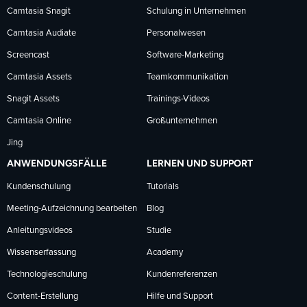
Camtasia Snagit
Schulung in Unternehmen
folgen
folgen
folgen
Camtasia Audiate
Personalwesen
Screencast
Software-Marketing
Camtasia Assets
Teamkommunikation
Snagit Assets
Trainings-Videos
Camtasia Online
Großunternehmen
Jing
ANWENDUNGSFÄLLE
LERNEN UND SUPPORT
Kundenschulung
Tutorials
Meeting-Aufzeichnung bearbeiten
Blog
Anleitungsvideos
Studie
Wissenserfassung
Academy
Technologieschulung
Kundenreferenzen
Content-Erstellung
Hilfe und Support