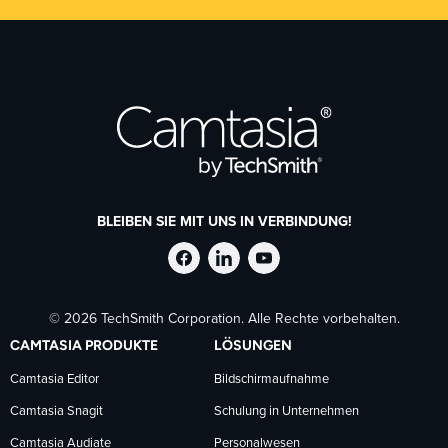
BLEIBEN SIE MIT UNS IN VERBINDUNG!
TechSmith
TechSmith
TechSmith
© 2026 TechSmith Corporation. Alle Rechte vorbehalten.
auf
auf
auf
CAMTASIA PRODUKTE
LÖSUNGEN
Facebook
LinkedIn
YouTube
Camtasia Editor
Bildschirmaufnahme
Camtasia Snagit
Schulung in Unternehmen
folgen
folgen
folgen
Camtasia Audiate
Personalwesen