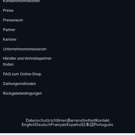
Kontaktinformationen
Preise
Presseraum
Partner
Karriere
Unternehmensressourcen
Händler und Vertriebspartner
finden
FAQ zum Online-Shop
Zahlungsmethoden
Rückgabebedingungen
Datenschutzrichtlinien
Barrierefreiheit
Kontakt
English
Deutsch
Français
Español
日本語
Português