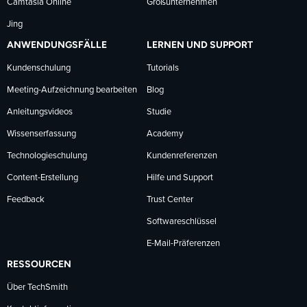
Camtasia Online
Großunternehmen
Jing
ANWENDUNGSFÄLLE
LERNEN UND SUPPORT
Kundenschulung
Tutorials
Meeting-Aufzeichnung bearbeiten
Blog
Anleitungsvideos
Studie
Wissenserfassung
Academy
Technologieschulung
Kundenreferenzen
Content-Erstellung
Hilfe und Support
Feedback
Trust Center
Softwareschlüssel
E-Mail-Präferenzen
RESSOURCEN
Über TechSmith