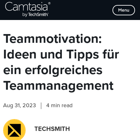
Direkt
Browse Categories
Menu
zum
Inhalt
Teammotivation:
Ideen und Tipps für
ein erfolgreiches
Teammanagement
Aug 31, 2023
4 min read
TECHSMITH