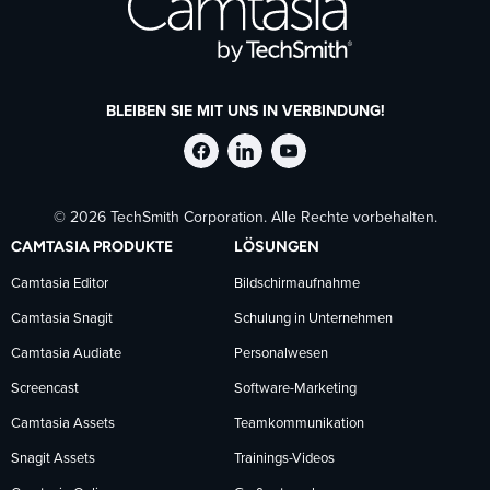
BLEIBEN SIE MIT UNS IN VERBINDUNG!
TechSmith
TechSmith
TechSmith
© 2026 TechSmith Corporation. Alle Rechte vorbehalten.
auf
auf
auf
CAMTASIA PRODUKTE
LÖSUNGEN
Facebook
LinkedIn
YouTube
Camtasia Editor
Bildschirmaufnahme
Camtasia Snagit
Schulung in Unternehmen
folgen
folgen
folgen
Camtasia Audiate
Personalwesen
Screencast
Software-Marketing
Camtasia Assets
Teamkommunikation
Snagit Assets
Trainings-Videos