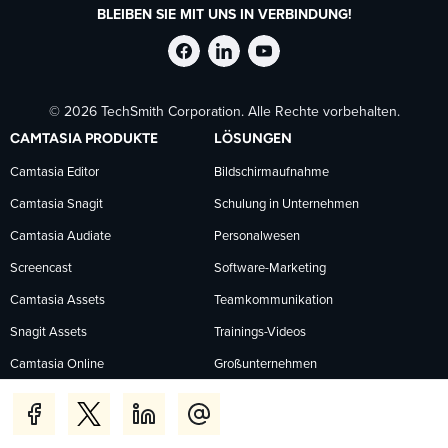
BLEIBEN SIE MIT UNS IN VERBINDUNG!
TechSmith
TechSmith
TechSmith
© 2026 TechSmith Corporation. Alle Rechte vorbehalten.
auf
auf
auf
CAMTASIA PRODUKTE
LÖSUNGEN
Facebook
LinkedIn
YouTube
Camtasia Editor
Bildschirmaufnahme
Camtasia Snagit
Schulung in Unternehmen
folgen
folgen
folgen
Camtasia Audiate
Personalwesen
Screencast
Software-Marketing
Camtasia Assets
Teamkommunikation
Snagit Assets
Trainings-Videos
Camtasia Online
Großunternehmen
Jing
ANWENDUNGSFÄLLE
LERNEN UND SUPPORT