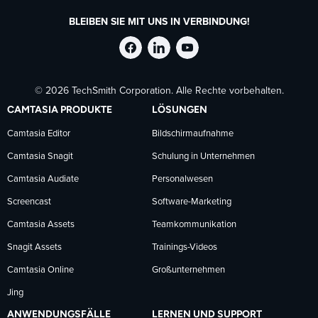
BLEIBEN SIE MIT UNS IN VERBINDUNG!
TechSmith
TechSmith
TechSmith
© 2026 TechSmith Corporation. Alle Rechte vorbehalten.
auf
auf
auf
CAMTASIA PRODUKTE
LÖSUNGEN
Facebook
LinkedIn
YouTube
Camtasia Editor
Bildschirmaufnahme
Camtasia Snagit
Schulung in Unternehmen
folgen
folgen
folgen
Camtasia Audiate
Personalwesen
Screencast
Software-Marketing
Camtasia Assets
Teamkommunikation
Snagit Assets
Trainings-Videos
Camtasia Online
Großunternehmen
Jing
ANWENDUNGSFÄLLE
LERNEN UND SUPPORT