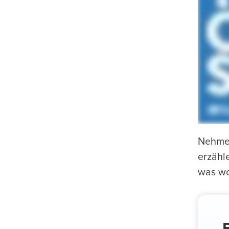
Nehmen
erzähl
was wo