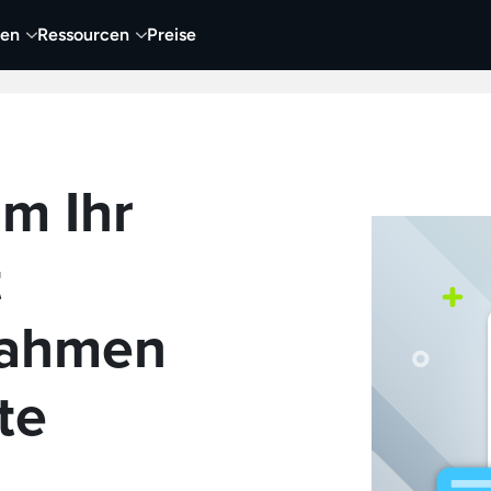
nen
Ressourcen
Preise
nehmen
Video
Visueller Content
Business
m Ihr
t
nahmen
te