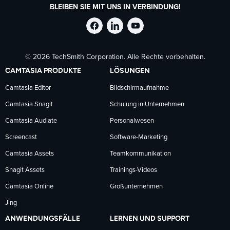
BLEIBEN SIE MIT UNS IN VERBINDUNG!
TechSmith
TechSmith
TechSmith
© 2026 TechSmith Corporation. Alle Rechte vorbehalten.
auf
auf
auf
CAMTASIA PRODUKTE
LÖSUNGEN
Facebook
LinkedIn
YouTube
Camtasia Editor
Bildschirmaufnahme
Camtasia Snagit
Schulung in Unternehmen
folgen
folgen
folgen
Camtasia Audiate
Personalwesen
Screencast
Software-Marketing
Camtasia Assets
Teamkommunikation
Snagit Assets
Trainings-Videos
Camtasia Online
Großunternehmen
Jing
ANWENDUNGSFÄLLE
LERNEN UND SUPPORT