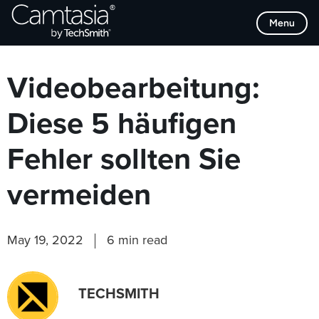
Direkt
Browse Categories
Menu
zum
Inhalt
Videobearbeitung:
Diese 5 häufigen
Fehler sollten Sie
vermeiden
May 19, 2022
6 min read
TECHSMITH