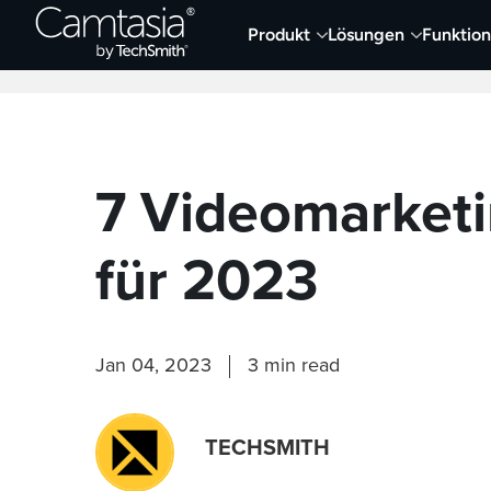
Direkt
Produkt
Lösungen
Funktio
zum
Neueste Artikel
Screen Capture und Auf
Inhalt
7 Videomarketi
für 2023
Jan 04, 2023
3 min read
TECHSMITH