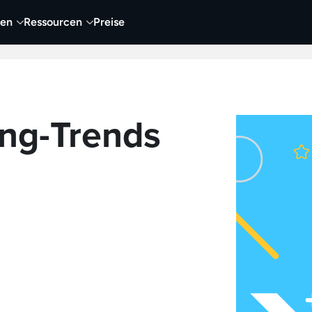
nen
Ressourcen
Preise
nehmen
Video
Visueller Content
Business
ng-Trends