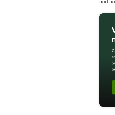
und ho
C
s
S
b