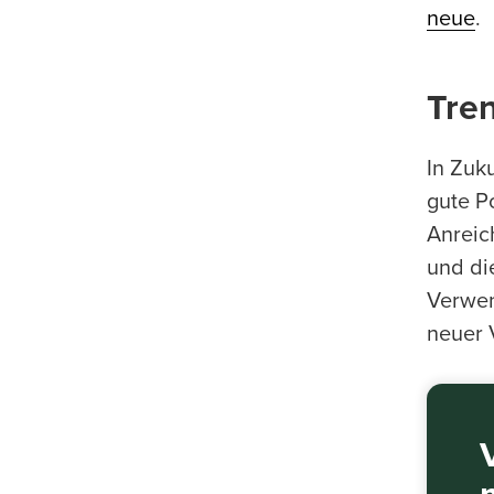
neue
.
Tre
In Zuk
gute P
Anreic
und di
Verwen
neuer 