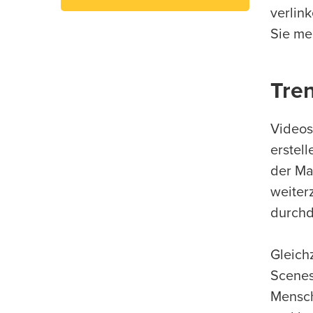
verlin
Sie me
Tren
Videos
erstel
der Ma
weiter
durchd
Gleich
Scenes
Mensch