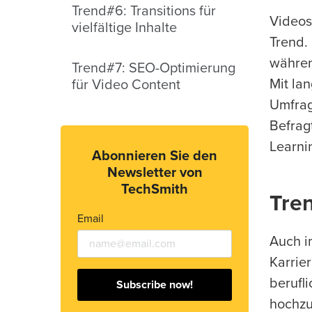
Trend#6: Transitions für
Videos
vielfältige Inhalte
Trend.
währen
Trend#7: SEO-Optimierung
Mit la
für Video Content
Umfra
Befrag
Learnin
Abonnieren Sie den
Newsletter von
TechSmith
Tre
Email
Auch i
Karrier
berufli
Subscribe now!
hochzu