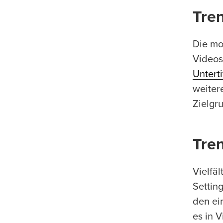
Tren
Die mo
Videos
Unterti
weitere
Zielgr
Tren
Vielfä
Settin
den ei
es in 