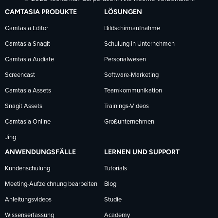
auf
auf
auf
CAMTASIA PRODUKTE
LÖSUNGEN
Facebook
LinkedIn
YouTube
Camtasia Editor
Bildschirmaufnahme
Camtasia Snagit
Schulung in Unternehmen
folgen
folgen
folgen
Camtasia Audiate
Personalwesen
Screencast
Software-Marketing
Camtasia Assets
Teamkommunikation
Snagit Assets
Trainings-Videos
Camtasia Online
Großunternehmen
Jing
ANWENDUNGSFÄLLE
LERNEN UND SUPPORT
Kundenschulung
Tutorials
Meeting-Aufzeichnung bearbeiten
Blog
Anleitungsvideos
Studie
Wissenserfassung
Academy