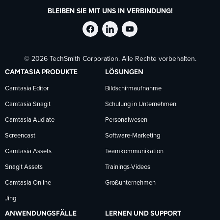
BLEIBEN SIE MIT UNS IN VERBINDUNG!
TechSmith
TechSmith
TechSmith
© 2026 TechSmith Corporation. Alle Rechte vorbehalten.
auf
auf
auf
CAMTASIA PRODUKTE
LÖSUNGEN
Facebook
LinkedIn
YouTube
Camtasia Editor
Bildschirmaufnahme
Camtasia Snagit
Schulung in Unternehmen
folgen
folgen
folgen
Camtasia Audiate
Personalwesen
Screencast
Software-Marketing
Camtasia Assets
Teamkommunikation
Snagit Assets
Trainings-Videos
Camtasia Online
Großunternehmen
Jing
ANWENDUNGSFÄLLE
LERNEN UND SUPPORT