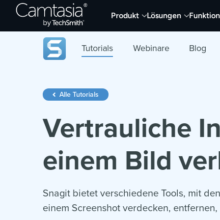
Direkt
Produkt
Lösungen
Funktio
zum
Inhalt
Tutorials
Webinare
Blog
Alle Tutorials
Vertrauliche I
einem Bild ve
Snagit bietet verschiedene Tools, mit de
einem Screenshot verdecken, entfernen,