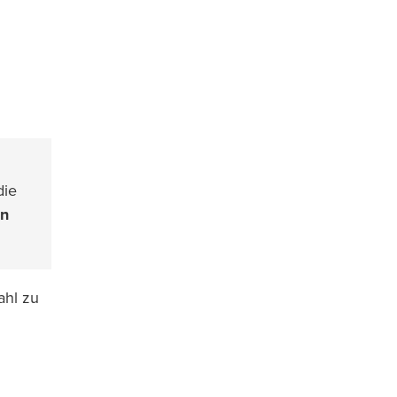
die
en
ahl zu