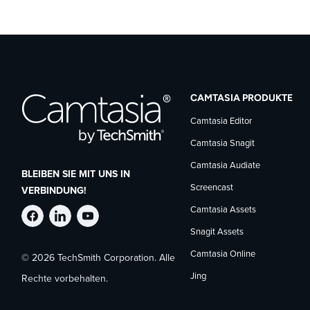
CAMTASIA PRODUKTE
Camtasia Editor
Camtasia Snagit
Camtasia Audiate
BLEIBEN SIE MIT UNS IN
Screencast
VERBINDUNG!
Camtasia Assets
TechSmith
TechSmith
TechSmith
Snagit Assets
Camtasia Online
© 2026 TechSmith Corporation. Alle
auf
auf
auf
Jing
Rechte vorbehalten.
Facebook
LinkedIn
YouTube