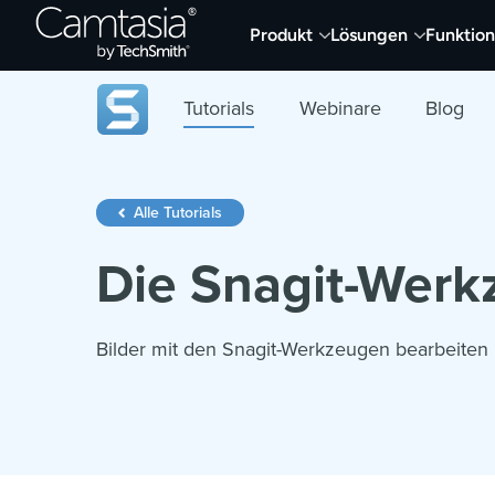
Direkt
Produkt
Lösungen
Funktio
zum
Inhalt
Tutorials
Webinare
Blog
Alle Tutorials
Die Snagit-Werk
Bilder mit den Snagit-Werkzeugen bearbeiten