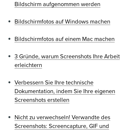
Bildschirm aufgenommen werden
Bildschirmfotos auf Windows machen
Bildschirmfotos auf einem Mac machen
3 Gründe, warum Screenshots Ihre Arbeit
erleichtern
Verbessern Sie Ihre technische
Dokumentation, indem Sie Ihre eigenen
Screenshots erstellen
Nicht zu verwechseln! Verwandte des
Screenshots: Screencapture, GIF und