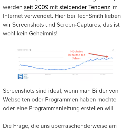
werden
seit 2009 mit steigender Tendenz
im
Internet verwendet. Hier bei TechSmith lieben
wir Screenshots und Screen-Captures, das ist
wohl kein Geheimnis!
Screenshots sind ideal, wenn man Bilder von
Webseiten oder Programmen haben möchte
oder eine Programmanleitung erstellen will.
Die Frage, die uns überraschenderweise am