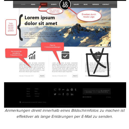
Anmerkungen direkt innerhalb eines Bildschirmfotos zu machen ist
effektiver als lange Erklärungen per E-Mail zu senden.