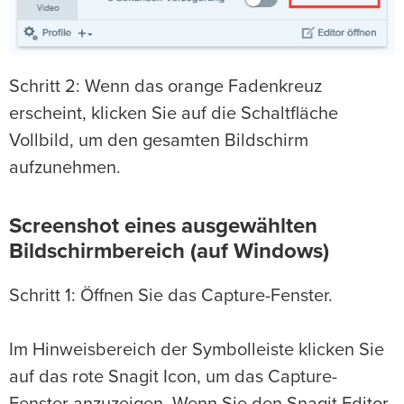
Schritt 2: Wenn das orange Fadenkreuz
erscheint, klicken Sie auf die Schaltfläche
Vollbild, um den gesamten Bildschirm
aufzunehmen.
Screenshot eines ausgewählten
Bildschirmbereich (auf Windows)
Schritt 1: Öffnen Sie das Capture-Fenster.
Im Hinweisbereich der Symbolleiste klicken Sie
auf das rote Snagit Icon, um das Capture-