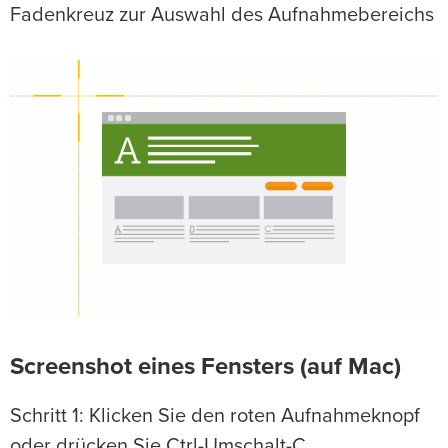
Fadenkreuz zur Auswahl des Aufnahmebereichs
Screenshot eines Fensters (auf Mac)
Schritt 1: Klicken Sie den roten Aufnahmeknopf
oder drücken Sie Ctrl-Umschalt-C.