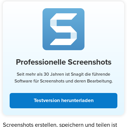
Professionelle Screenshots
Seit mehr als 30 Jahren ist Snagit die führende
Software für Screenshots und deren Bearbeitung.
Testversion herunterladen
Screenshots erstellen, speichern und teilen ist