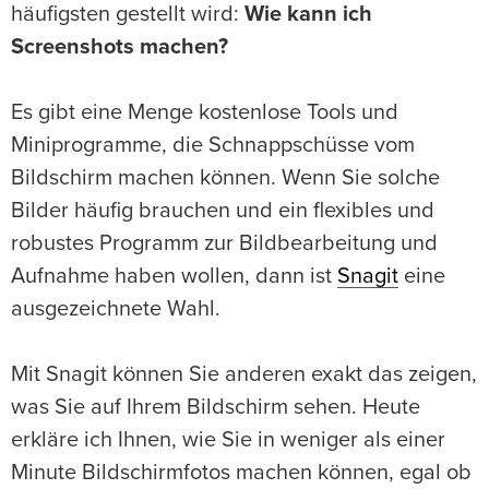
häufigsten gestellt wird:
Wie kann ich
Screenshots machen?
Es gibt eine Menge kostenlose Tools und
Miniprogramme, die Schnappschüsse vom
Bildschirm machen können. Wenn Sie solche
Bilder häufig brauchen und ein flexibles und
robustes Programm zur Bildbearbeitung und
Aufnahme haben wollen, dann ist
Snagit
eine
ausgezeichnete Wahl.
Mit Snagit können Sie anderen exakt das zeigen,
was Sie auf Ihrem Bildschirm sehen. Heute
erkläre ich Ihnen, wie Sie in weniger als einer
Minute Bildschirmfotos machen können, egal ob