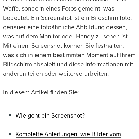
Waffe, sondern eines Fotos gemeint, was
bedeutet: Ein Screenshot ist ein Bildschirmfoto,
genauer eine fotoähnliche Abbildung dessen,
was auf dem Monitor oder Handy zu sehen ist.
Mit einem Screenshot können Sie festhalten,
was sich in einem bestimmten Moment auf Ihrem
Bildschirm abspielt und diese Informationen mit
anderen teilen oder weiterverarbeiten.
In diesem Artikel finden Sie:
Wie geht ein Screenshot?
Komplette Anleitungen, wie Bilder vom