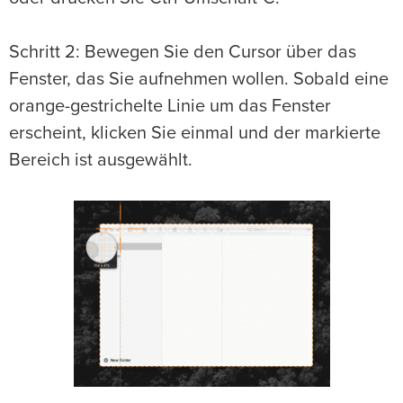
Schritt 2: Bewegen Sie den Cursor über das
Fenster, das Sie aufnehmen wollen. Sobald eine
orange-gestrichelte Linie um das Fenster
erscheint, klicken Sie einmal und der markierte
Bereich ist ausgewählt.