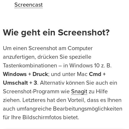
Screencast
Wie geht ein Screenshot?
Um einen Screenshot am Computer
anzufertigen, drücken Sie spezielle
Tastenkombinationen – in Windows 10 z. B.
Windows + Druck
; und unter Mac
Cmd +
Umschalt + 3
. Alternativ können Sie auch ein
Screenshot-Programm wie
Snagit
zu Hilfe
ziehen. Letzteres hat den Vorteil, dass es Ihnen
auch umfangreiche Bearbeitungsmöglichkeiten
für Ihre Bildschirmfotos bietet.