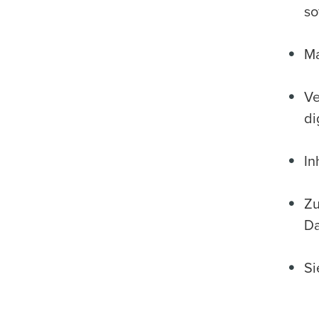
so
Ma
Ve
di
In
Zu
Da
Si