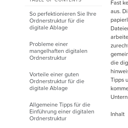
TABLE OF CONTENTS
Fast k
aus. D
So perfektionieren Sie Ihre
papier
Ordnerstruktur für die
digitale Ablage
Dateie
arbeit
Probleme einer
zurech
mangelhaften digitalen
gemein
Ordnerstruktur
die di
hinwei
Vorteile einer guten
Tipps u
Ordnerstruktur für die
digitale Ablage
kommen
Unter
Allgemeine Tipps für die
Einführung einer digitalen
Inhalt
Ordnerstruktur