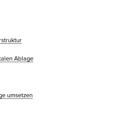
rstruktur
talen Ablage
lage umsetzen