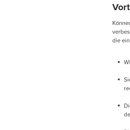
Vort
Können
verbes
die ein
Wi
Si
re
Di
de