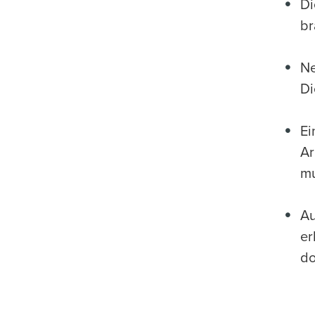
Di
br
Ne
Di
Ei
Ar
mu
Au
er
do