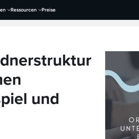
nen
Ressourcen
Preise
nehmen
Video
Visueller Content
Business
rdnerstruktur
men
spiel und