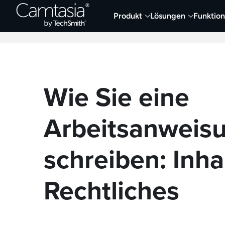
Direkt
Produkt
Lösungen
Funktio
zum
Neueste Artikel
Screen Capture und Auf
Inhalt
Wie Sie eine
Arbeitsanweis
schreiben: Inha
Rechtliches