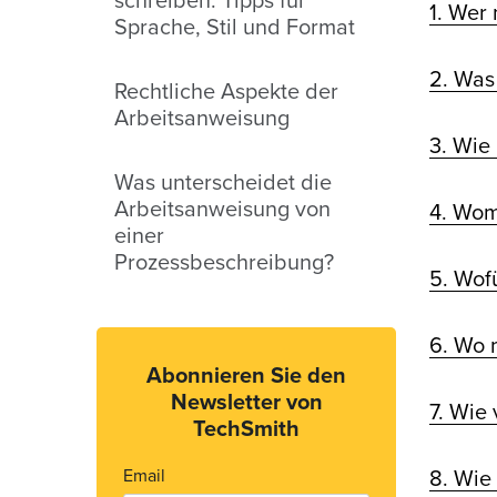
schreiben: Tipps für
1. Wer
Sprache, Stil und Format
2. Was
Rechtliche Aspekte der
Arbeitsanweisung
3. Wie
Was unterscheidet die
Arbeitsanweisung von
4. Wom
einer
Prozessbeschreibung?
5. Wof
6. Wo 
Abonnieren Sie den
Newsletter von
7. Wie
TechSmith
Email
8. Wie