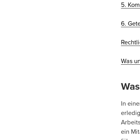
5. Kom
6. Get
Rechtl
Was un
Was
In ein
erledi
Arbeit
ein Mi