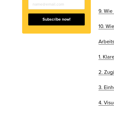
9. Wie
Subscribe now!
10. Wi
Arbeit
1. Kla
2. Zug
3. Einh
4. Visu