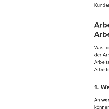
Kunden
Arbe
Arb
Was mu
der Arb
Arbeit
Arbeit
1. W
An
wen
können