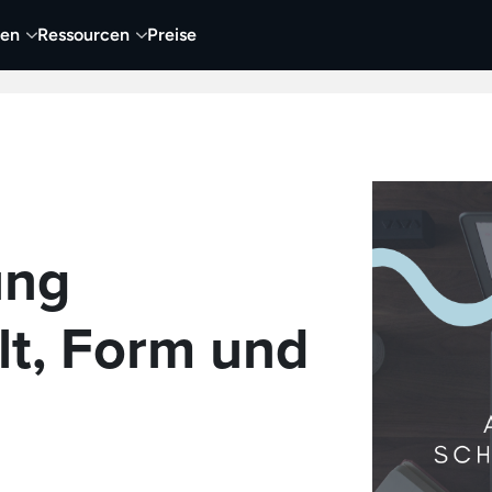
nen
Ressourcen
Preise
nehmen
Video
Visueller Content
Business
ung
lt, Form und