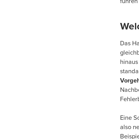
führen
Wel
Das Ha
gleich
hinaus
standa
Vorge
Nachbe
Fehler
Eine S
also n
Beispi